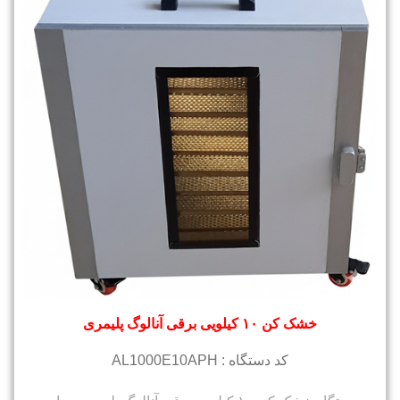
خشک کن ۱۰ کیلویی برقی آنالوگ پلیمری
کد دستگاه : AL1000E10APH