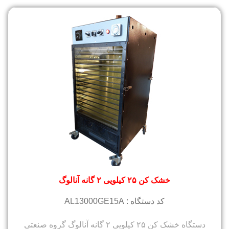
خشک کن ۲۵ کیلویی ۲ گانه آنالوگ
کد دستگاه : AL13000GE15A
دستگاه خشک کن ۲۵ کیلویی ۲ گانه آنالوگ گروه صنعتی